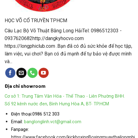
HỌC VÕ CỔ TRUYỀN TPHCM
Câu Lạc Bộ Võ Thuật Bằng Long HảiTel: 0986512303 -
0937620682http://dangkyhocvo.com
https://longphiclub.com .Bạn đã có đủ sức khỏe để học tập,
làm việc, vui chơi? Bạn có đủ mạnh để tự bảo vệ được mình
và...
Địa chỉ showroom
Cơ sở 1: Trung Tâm Văn Hóa - Thể Thao - Liên Phường BHH.
Số 92 kênh nước đen, Bình Hưng Hòa A, BT- TP.HCM
Điện thoại:
0986 512 303
Email:
banglonglinh.vct@gmail.com
Fanpage:
https://www.facebook.com/kickboxingBoxingmuaythailongphi