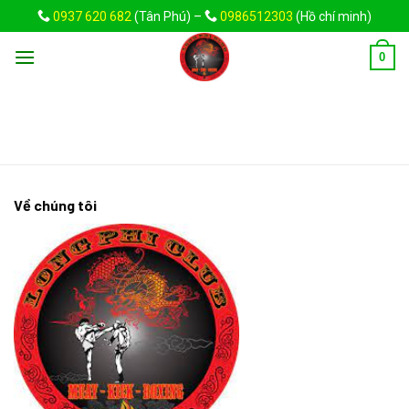
Skip
0937 620 682
(Tân Phú) –
0986512303
(Hồ chí minh)
to
content
0
Về chúng tôi