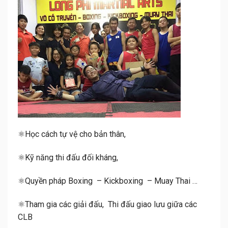
⚛️Học cách tự vệ cho bản thân,
⚛️Kỹ năng thi đấu đối kháng,
⚛️Quyền pháp Boxing – Kickboxing – Muay Thai …
⚛️Tham gia các giải đấu, Thi đấu giao lưu giữa các
CLB