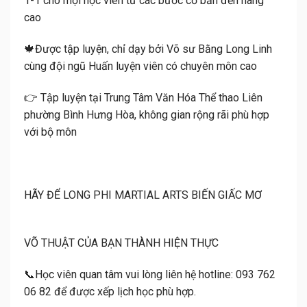
1-1 cho mọi học viên từ các bước cơ bản đến nâng
cao
🍁Được tập luyện, chỉ dạy bởi Võ sư Bằng Long Linh
cùng đội ngũ Huấn luyện viên có chuyên môn cao
👉 Tập luyện tại Trung Tâm Văn Hóa Thể thao Liên
phường Bình Hưng Hòa, không gian rộng rãi phù hợp
với bộ môn
HÃY ĐỂ LONG PHI MARTIAL ARTS BIẾN GIẤC MƠ
VÕ THUẬT CỦA BẠN THÀNH HIỆN THỰC
📞Học viên quan tâm vui lòng liên hệ hotline: 093 762
06 82 để được xếp lịch học phù hợp.