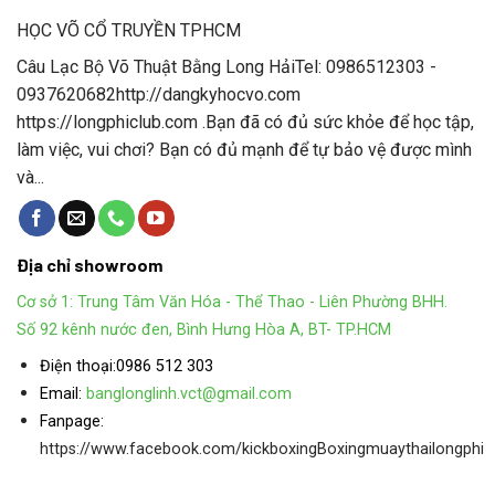
HỌC VÕ CỔ TRUYỀN TPHCM
Câu Lạc Bộ Võ Thuật Bằng Long HảiTel: 0986512303 -
0937620682http://dangkyhocvo.com
https://longphiclub.com .Bạn đã có đủ sức khỏe để học tập,
làm việc, vui chơi? Bạn có đủ mạnh để tự bảo vệ được mình
và...
Địa chỉ showroom
Cơ sở 1: Trung Tâm Văn Hóa - Thể Thao - Liên Phường BHH.
Số 92 kênh nước đen, Bình Hưng Hòa A, BT- TP.HCM
Điện thoại:
0986 512 303
Email:
banglonglinh.vct@gmail.com
Fanpage:
https://www.facebook.com/kickboxingBoxingmuaythailongphi