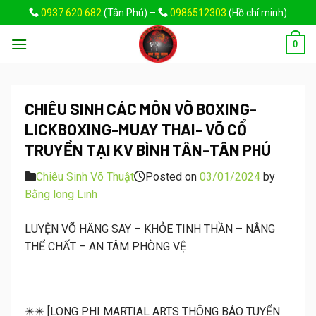
Skip
0937 620 682
(Tân Phú) –
0986512303
(Hồ chí minh)
to
content
0
CHIÊU SINH CÁC MÔN VÕ BOXING-
LICKBOXING-MUAY THAI- VÕ CỔ
TRUYỀN TẠI KV BÌNH TÂN-TÂN PHÚ
Chiêu Sinh Võ Thuật
Posted on
03/01/2024
by
Bằng long Linh
LUYỆN VÕ HĂNG SAY – KHỎE TINH THẦN – NÂNG
THỂ CHẤT – AN TÂM PHÒNG VỆ
✴️✴️ [LONG PHI MARTIAL ARTS THÔNG BÁO TUYỂN