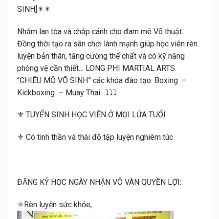
SINH]✴️✴️
Nhằm lan tỏa và chắp cánh cho đam mê Võ thuật.
Đồng thời tạo ra sân chơi lành mạnh giúp học viên rèn
luyện bản thân, tăng cường thể chất và có kỹ năng
phòng vệ cần thiết… LONG PHI MARTIAL ARTS
“CHIÊU MỘ VÕ SINH” các khóa đào tạo: Boxing –
Kickboxing – Muay Thai…⤵️⤵️⤵️
⚜️ TUYỂN SINH HỌC VIÊN Ở MỌI LỨA TUỔI
⚜️ Có tinh thần và thái độ tập luyện nghiêm túc
ĐĂNG KÝ HỌC NGÀY NHẬN VÔ VÀN QUYỀN LỢI:
⚛️Rèn luyện sức khỏe,