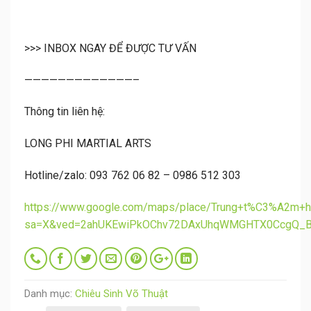
>>> INBOX NGAY ĐỂ ĐƯỢC TƯ VẤN
—————————————–
Thông tin liên hệ:
LONG PHI MARTIAL ARTS
Hotline/zalo: 093 762 06 82 – 0986 512 303
https://www.google.com/maps/place/Trung+t%C3%A2
sa=X&ved=2ahUKEwiPkOChv72DAxUhqWMGHTX0CcgQ_
Danh mục:
Chiêu Sinh Võ Thuật