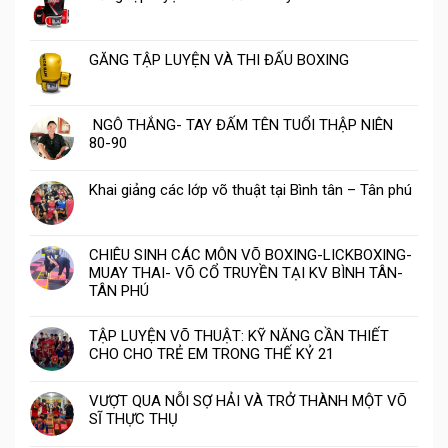
GĂNG TẬP LUYỆN VÀ THI ĐẤU BOXING
NGÔ THẮNG- TAY ĐẤM TÊN TUỔI THẬP NIÊN
80-90
Khai giảng các lớp võ thuật tại Bình tân – Tân phú
CHIÊU SINH CÁC MÔN VÕ BOXING-LICKBOXING-
MUAY THAI- VÕ CỔ TRUYỀN TẠI KV BÌNH TÂN-
TÂN PHÚ
TẬP LUYỆN VÕ THUẬT: KỸ NĂNG CẦN THIẾT
CHO CHO TRẺ EM TRONG THẾ KỶ 21
VƯỢT QUA NỖI SỢ HẢI VÀ TRỞ THÀNH MỘT VÕ
SĨ THỰC THỤ